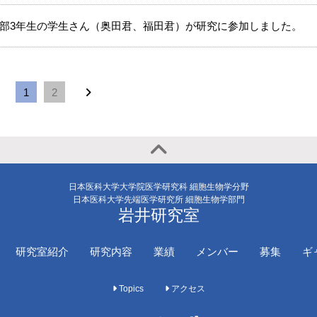
部3年生の学生さん（奥田君、福田君）が研究に参加しました。
1
2
日本医科大学大学院医学研究科 細胞生物学分野
日本医科大学先端医学研究所 細胞生物学部門
岩井研究室
研究室紹介
研究内容
業績
メンバー
募集
ギ
Topics
アクセス